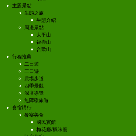
主題景點
生態之旅
生態介紹
周邊景點
太平山
福壽山
合歡山
行程推薦
二日遊
三日遊
農場步道
四季景觀
深度導覽
無障礙旅遊
食宿購行
餐宴美食
國民賓館
梅花廳/楓味廳