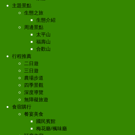
主題景點
生態之旅
生態介紹
周邊景點
太平山
福壽山
合歡山
行程推薦
二日遊
三日遊
農場步道
四季景觀
深度導覽
無障礙旅遊
食宿購行
餐宴美食
國民賓館
梅花廳/楓味廳