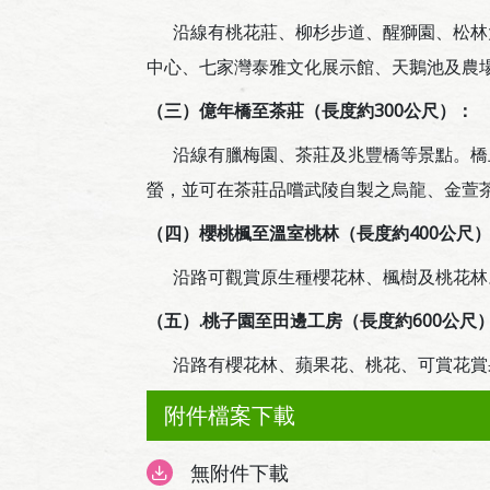
沿線有桃花莊、柳杉步道、醒獅園、松林大
中心、七家灣泰雅文化展示館、天鵝池及農
（三）億年橋至茶莊（長度約
300
公尺）：
沿線有臘梅園、茶莊及兆豐橋等景點。橋上
螢，並可在茶莊品嚐武陵自製之烏龍、金萱
（四）櫻桃楓至溫室桃林（長度約
400
公尺
沿路可觀賞原生種櫻花林、楓樹及桃花林
（五）
.
桃子園至田
邊工房（長度約
600
公尺
沿路有櫻花林、蘋果花、桃花、可賞花賞
附件檔案下載
無附件下載