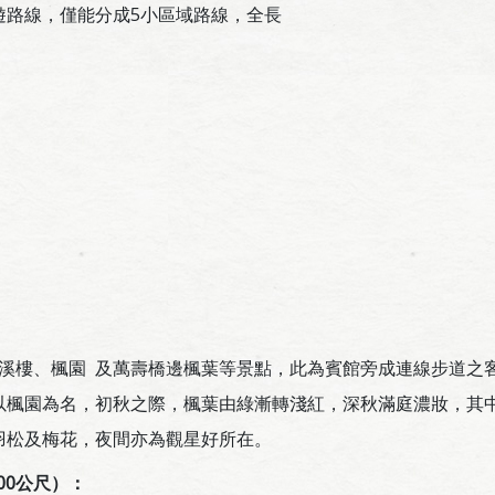
遊路線，僅能分成5小區域路線，全長
樓、楓園 及萬壽橋邊楓葉等景點，此為賓館旁成連線步道之
以楓園為名，初秋之際，楓葉由綠漸轉淺紅，深秋滿庭濃妝，其
羽松及梅花，夜間亦為觀星好所在。
00
公尺）：