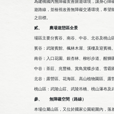
為建構國內無障礙友善旅遊環境，讓身心障
遊路線，並檢視改善無障礙交通環境，希望
之目標。
貳、
農場遊憩區全景
場區主要分賓谷、南谷、中谷、北谷及桃山
賓谷：武陵賓館、楓林木屋、溪樓及迎賓橋
南谷：入口花園、銀杏林、柳杉步道、醒獅園
中谷：茶莊、兆豐橋、賞鳥賞蝶步道、雪霸
北谷：露營區、花海區、高山植物園區、露
桃山區：武陵山莊、武陵吊橋、桃山瀑布及
參、
無障礙空間（路線）
本場位屬山區，又位於國家公園範圍內，落