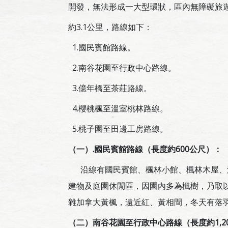
開發，無法形成一大型環狀，區內無障礙旅
約3.1公里，路線如下：
1.國民賓館路線。
2.南谷花園至行政中心路線。
3.億年橋至茶莊路線。
4.櫻桃楓至溫室桃林路線。
5.桃子園至田邊工房路線。
（一
）
.
國民賓館路線（長度約
600
公尺）：
沿線有國民賓館、楓林小館、楓林木屋、溪
建物及庭園休閒區，因園內多為楓樹，乃取
雜加拿大黃楓，遠近紅、黃相間，冬天有落
（二）南谷花園至行政中心路線（長度約
1,2