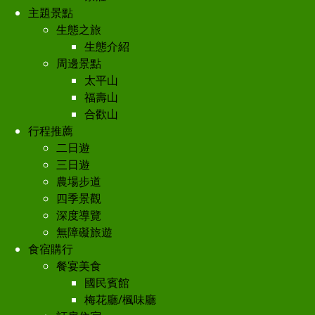
主題景點
生態之旅
生態介紹
周邊景點
太平山
福壽山
合歡山
行程推薦
二日遊
三日遊
農場步道
四季景觀
深度導覽
無障礙旅遊
食宿購行
餐宴美食
國民賓館
梅花廳/楓味廳