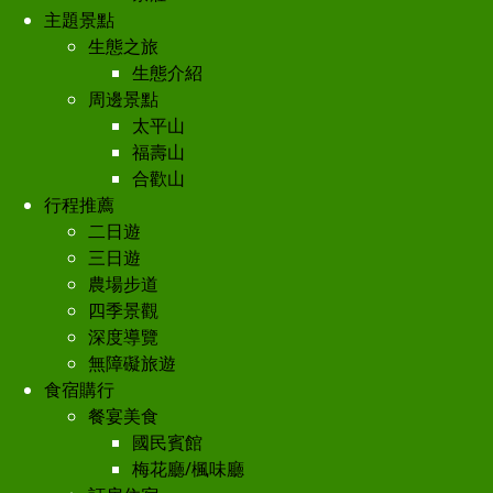
主題景點
生態之旅
生態介紹
周邊景點
太平山
福壽山
合歡山
行程推薦
二日遊
三日遊
農場步道
四季景觀
深度導覽
無障礙旅遊
食宿購行
餐宴美食
國民賓館
梅花廳/楓味廳