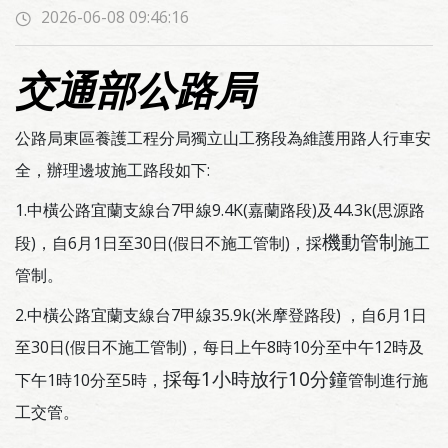
2026-06-08 09:46:16
交通部公路局
公路局東區養護工程分局獨立山工務段為維護用路人行車安
全，辦理邊坡施工路段如下:
1.中橫公路宜蘭支線台7甲線9.4K(嘉蘭路段)及44.3k(思源路
機動管制
段)，自6月1日至30日(假日不施工管制)，採
施工
管制。
2.中橫公路宜蘭支線台7甲線35.9k(米摩登路段) ，自6月1日
至30日(假日不施工管制)，每日上午8時10分至中午12時及
採每1小時放行10分鐘
下午1時10分至5時，
管制進行施
工交管。