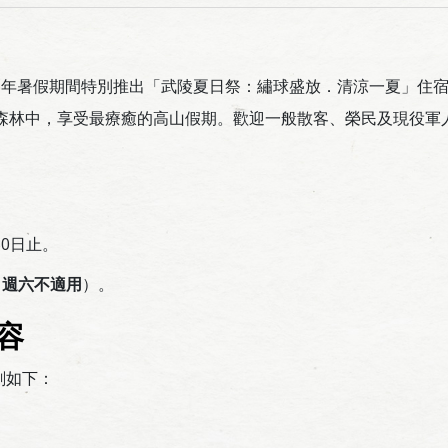
5年暑假期間特別推出「武陵夏日祭：繡球盛放．清涼一夏」住
精森林中，享受最療癒的高山假期。歡迎一般散客、榮民及現役軍
30日止。
（
週六不適用
）。
容
劃如下：