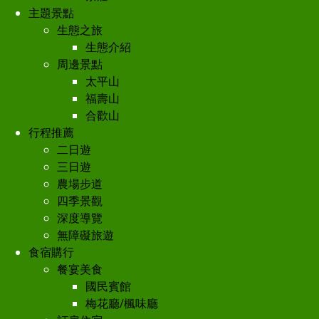
主題景點
生態之旅
生態介紹
周邊景點
太平山
福壽山
合歡山
行程推薦
二日遊
三日遊
農場步道
四季景觀
深度導覽
無障礙旅遊
食宿購行
餐宴美食
國民賓館
梅花廳/楓味廳