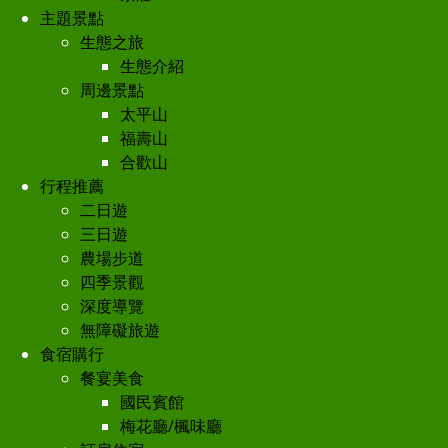
主題景點
生態之旅
生態介紹
周邊景點
太平山
福壽山
合歡山
行程推薦
二日遊
三日遊
農場步道
四季景觀
深度導覽
無障礙旅遊
食宿購行
餐宴美食
國民賓館
梅花廳/楓味廳