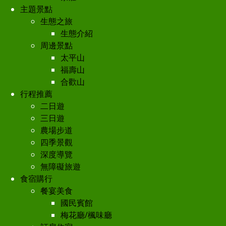
主題景點
生態之旅
生態介紹
周邊景點
太平山
福壽山
合歡山
行程推薦
二日遊
三日遊
農場步道
四季景觀
深度導覽
無障礙旅遊
食宿購行
餐宴美食
國民賓館
梅花廳/楓味廳