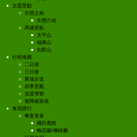
主題景點
生態之旅
生態介紹
周邊景點
太平山
福壽山
合歡山
行程推薦
二日遊
三日遊
農場步道
四季景觀
深度導覽
無障礙旅遊
食宿購行
餐宴美食
國民賓館
梅花廳/楓味廳