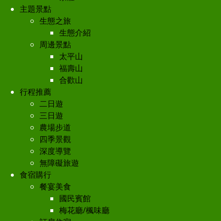
主題景點
生態之旅
生態介紹
周邊景點
太平山
福壽山
合歡山
行程推薦
二日遊
三日遊
農場步道
四季景觀
深度導覽
無障礙旅遊
食宿購行
餐宴美食
國民賓館
梅花廳/楓味廳