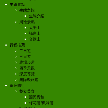
主題景點
生態之旅
生態介紹
周邊景點
太平山
福壽山
合歡山
行程推薦
二日遊
三日遊
農場步道
四季景觀
深度導覽
無障礙旅遊
食宿購行
餐宴美食
國民賓館
梅花廳/楓味廳