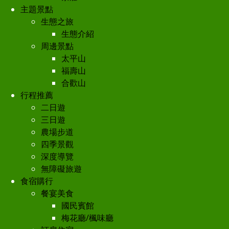
主題景點
生態之旅
生態介紹
周邊景點
太平山
福壽山
合歡山
行程推薦
二日遊
三日遊
農場步道
四季景觀
深度導覽
無障礙旅遊
食宿購行
餐宴美食
國民賓館
梅花廳/楓味廳