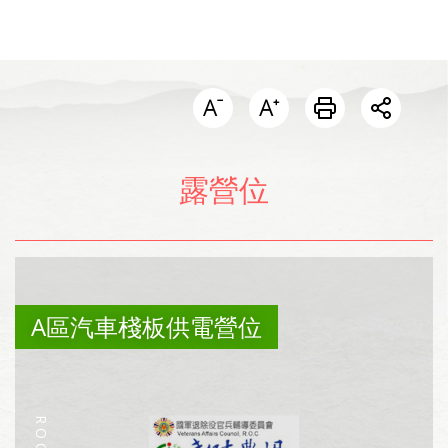
開啟分
露營位
A區汽車棧板供電營位