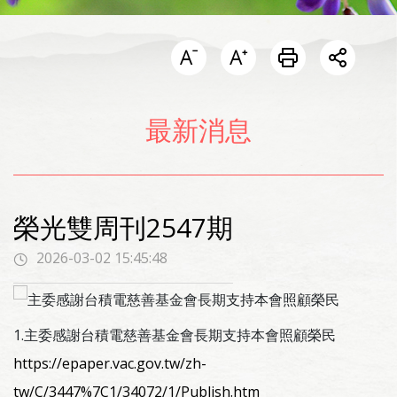
開啟分
最新消息
榮光雙周刊2547期
2026-03-02 15:45:48
1.主委感謝台積電慈善基金會長期支持本會照顧榮民
https://epaper.vac.gov.tw/zh-
tw/C/3447%7C1/34072/1/Publish.htm