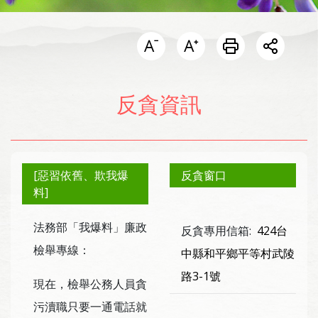
開啟分
反貪資訊
[惡習依舊、欺我爆
反貪窗口
料]
法務部「我爆料」廉政
反貪專用信箱:
424台
檢舉專線：
中縣和平鄉平等村武陵
路3-1號
現在，檢舉公務人員貪
污瀆職只要一通電話就