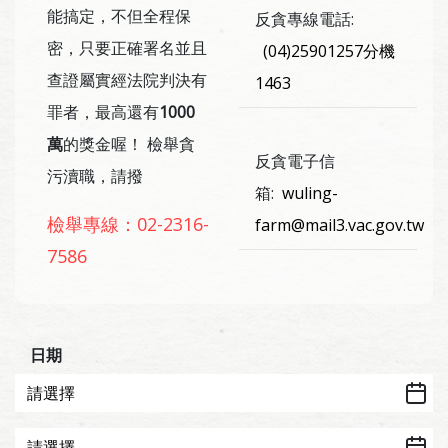
能搞定，不但全程保
反貪專線電話:
密，只要正確署名並且
(04)25901257分機
查證屬實經法院判決有
1463
罪者，最高還有
1000
萬
的獎金喔！ 檢舉貪
反貪電子信
污瀆職，請撥
箱:
wuling-
檢舉專線：02-2316-
farm@mail3.vac.gov.tw
7586
日期