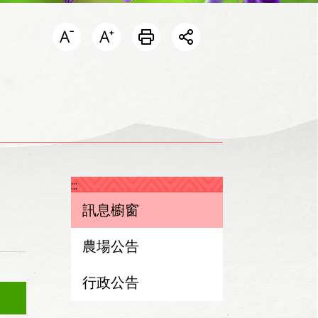
開啟分享選單
:::
訊息櫥窗
農場公告
行政公告