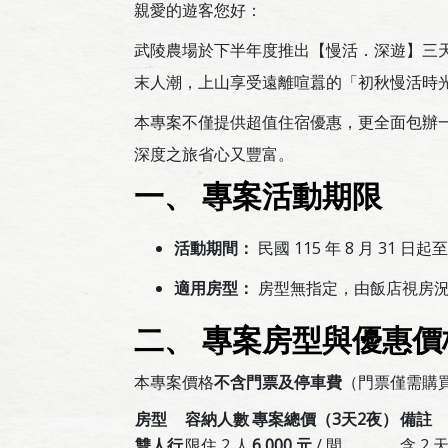
親愛的遊客您好：
武陵農場於下半年度推出【慢活．深遊】三
末人潮，上山享受遠離喧囂的「初秋慢活時
本專案不僅提供超值住宿優惠，更全面包辦
深度之旅省心又豐富。
一、 專案活動期限
活動期間：
民國 115 年 8 月 31 日起至
適用房型：
房型無指定，由飯店視房
二、 專案房型與優惠價格
本專案價格
不含門票及停車費
（門票僅需購
房型
容納人數
專案總價（3天2夜）
備註
雙人行
限住 2 人
6,000 元
/ 間
含 2 