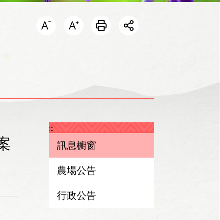
開啟分享選單
:::
案
訊息櫥窗
農場公告
行政公告