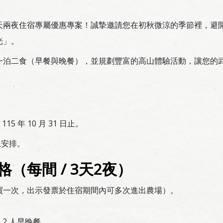
天兩夜住宿專屬優惠專案！誠摯邀請您在初秋微涼的季節裡，避
光」。
一泊二食（早餐與晚餐），並規劃豐富的高山體驗活動，讓您的
 115 年 10 月 31 日止。
況安排。
（每間 / 3天2夜）
買一次，出示發票於住宿期間內可多次進出農場）。
天 2 人早晚餐