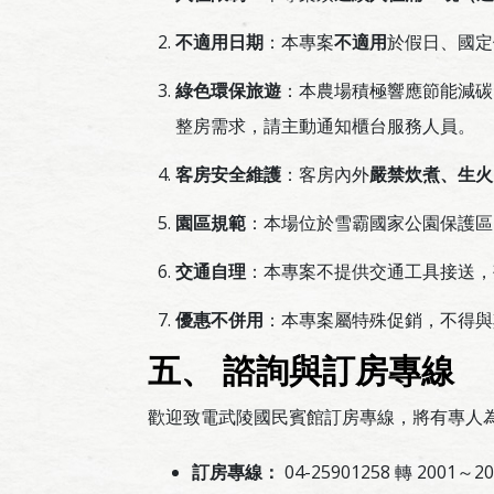
不適用日期
：本專案
不適用
於假日、國定
綠色環保旅遊
：本農場積極響應節能減碳
整房需求，請主動通知櫃台服務人員。
客房安全維護
：客房內外
嚴禁炊煮、生火
園區規範
：本場位於雪霸國家公園保護區
交通自理
：本專案不提供交通工具接送，
優惠不併用
：本專案屬特殊促銷，不得與
五、 諮詢與訂房專線
歡迎致電武陵國民賓館訂房專線，將有專人
訂房專線：
04-25901258 轉 2001～20