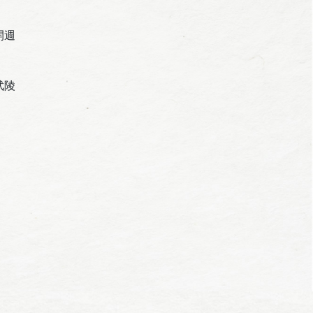
開週
武陵