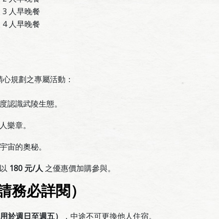
天 3 人早晚餐
天 4 人早晚餐
精心規劃之專屬活動：
度認識武陵生態。
人樂章。
宇宙的奧秘。
可以
180 元/人
之優惠價加購參與。
（請務必詳閱）
適用於週日至週五）
，中途不可更換他人住宿。