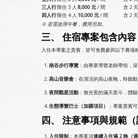
三人行
限住 3 人
8,000 元
/ 間
含 2 
四人行
限住 4 人
10,000 元
/ 間
含 2 
※ 若需改用午餐，費用另加。
三、 住宿專案包含內容
入住本專案之貴賓，皆可免費參與以下農場
南谷步行導覽
：由專業導覽老師帶領，深
高山音樂會
：在清涼的高山夜晚，聆聽動
夜間觀星活動
：無光害的滿天星斗，體驗
生態導覽巴士（加購項目）
：專案貴賓
四、 注意事項與規範
入住限制
：本專案須
連續入住滿 2 晚（